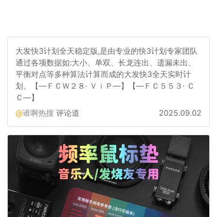
大发快3计划全天稳定版,是由专业的快3计划专家团队
通过各项数据如:大小、单双、长龙连出、遗漏未出、
平衡对点等多种算法计算而成的大发快3全天实时计
划。【—ＦＣＷ２８· ＶｉＰ—】【—ＦＣ５５３· Ｃ
Ｃ—】
谁啊热搜
评论道
2025.09.02