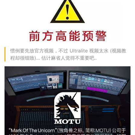
惯例要先放官方视频，不过 Ultralite 视频太水 (视频教
程却很细致)... 估计麻省人觉得不重要吧..