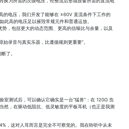
转换为所需的次级电压，经整流后形成设备所需的直流电
如此高的电压，我们开发了能够在 ±60V 直流条件下工作的
PRA。如此高的电压足以摧毁常规元件和普通运放。
听优势，包括更大的动态范围、更高的信噪比与余量，以及
和聆听原始录音与真实乐器，比遵循规则更重要”。
判断了。
和实验室测试后，可以确认它确实是一台“猛兽”：在 120Ω 负
09%。当然，在驱动低阻抗、低灵敏度的平板耳机（也正是我测
0.24%，这对人耳而言是完全不可察觉的。我在聆听中从未